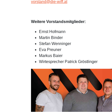
vorstand@die-wiff.at
Weitere Vorstandsmitglieder:
Ernst Hofmann
Martin Binder
Stefan Wenninger
Eva Preuner
Markus Baier
Wirtesprecher Patrick Gröstlinger